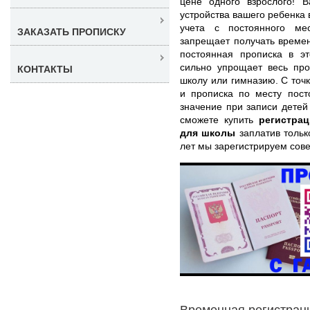
цене одного взрослого! 
устройства вашего ребенка 
учета с постоянного мес
ЗАКАЗАТЬ ПРОПИСКУ
запрещает получать времен
постоянная прописка в эт
сильно упрощает весь про
КОНТАКТЫ
школу или гимназию. С точ
и прописка по месту пост
значение при записи детей
сможете купить
регистра
для школы
заплатив только
лет мы зарегистрируем сов
Временная регистраци